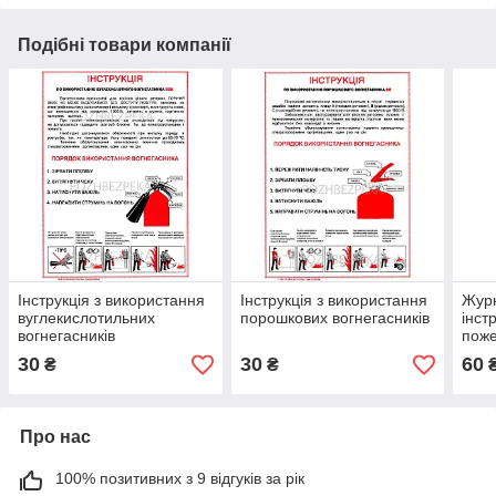
Подібні товари компанії
Інструкція з використання
Інструкція з використання
Журн
вуглекислотильних
порошкових вогнегасників
інст
вогнегасників
поже
30
30
60
₴
₴
Про нас
100% позитивних з 9 відгуків за рік