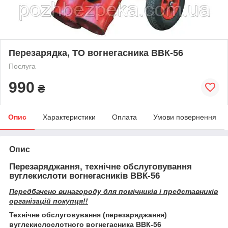
Перезарядка, ТО вогнегасника ВВК-56
Послуга
990
₴
Опис
Характеристики
Оплата
Умови повернення
Опис
Перезаряджання, технічне обслуговування
вуглекислоти вогнегасників
ВВК-56
Передбачено винагороду для помічників і представників
організацій покупця!!
Технічне обслуговування (перезаряджання)
вуглекислослотного вогнегасника ВВК-56