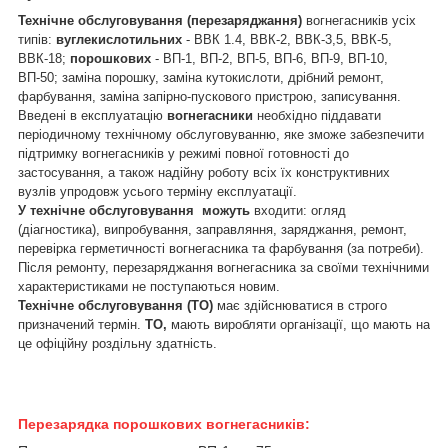
Технічне обслуговування (перезаряджання)
вогнегасників усіх
типів:
вуглекислотильних
- ВВК 1.4, ВВК-2, ВВК-3,5, ВВК-5,
ВВК-18;
порошкових
- ВП-1, ВП-2, ВП-5, ВП-6, ВП-9, ВП-10,
ВП-50; заміна порошку, заміна кутокислоти, дрібний ремонт,
фарбування, заміна запірно-пускового пристрою, записування.
Введені в експлуатацію
вогнегасники
необхідно піддавати
періодичному технічному обслуговуванню, яке зможе забезпечити
підтримку вогнегасників у режимі повної готовності до
застосування, а також надійну роботу всіх їх конструктивних
вузлів упродовж усього терміну експлуатації.
У технічне обслуговування
можуть
входити: огляд
(діагностика), випробування, заправляння, заряджання, ремонт,
перевірка герметичності вогнегасника та фарбування (за потреби).
Після ремонту, перезаряджання вогнегасника за своїми технічними
характеристиками не поступаються новим.
Технічне обслуговування (ТО)
має здійснюватися в строго
призначений термін.
ТО,
мають виробляти організації, що мають на
це офіційну роздільну здатність.
Перезарядка порошкових вогнегасників
: